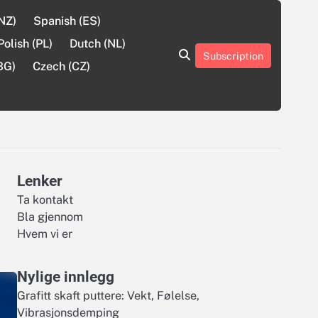
(NZ)
Spanish (ES)
Polish (PL)
Dutch (NL)
Subscription
About
Contact
Cookie
Privacy
Sitemap
Terms
BG)
Czech (CZ)
Us
Us
Policy
Policy
and
Conditions
Lenker
Ta kontakt
Bla gjennom
Hvem vi er
Nylige innlegg
Grafitt skaft puttere: Vekt, Følelse,
Vibrasjonsdemping