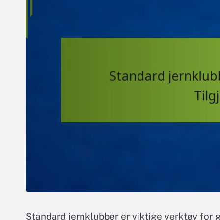
Standard jernklubber er viktige verktøy for go