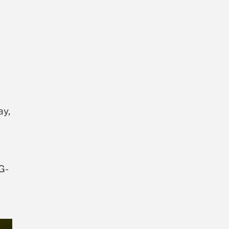
ay,
G-