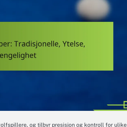
lfspillere, og tilbyr presisjon og kontroll for ulike