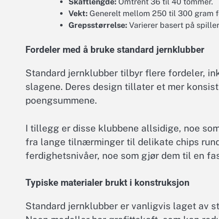
Skaftlengde:
Omtrent 36 til 40 tommer.
Vekt:
Generelt mellom 250 til 300 gram f
Grepsstørrelse:
Varierer basert på spille
Fordeler med å bruke standard jernklubber
Standard jernklubber tilbyr flere fordeler, i
slagene. Deres design tillater et mer konsis
poengsummene.
I tillegg er disse klubbene allsidige, noe som
fra lange tilnærminger til delikate chips run
ferdighetsnivåer, noe som gjør dem til en fas
Typiske materialer brukt i konstruksjon
Standard jernklubber er vanligvis laget av st