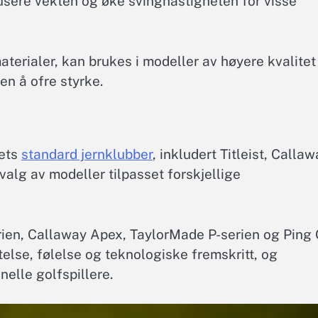
usere vekten og øke svinghastigheten for visse
aterialer, kan brukes i modeller av høyere kvalitet
en å ofre styrke.
tets
standard jernklubber
, inkludert Titleist, Callaw
valg av modeller tilpasset forskjellige
rien, Callaway Apex, TaylorMade P-serien og Ping 
ytelse, følelse og teknologiske fremskritt, og
elle golfspillere.