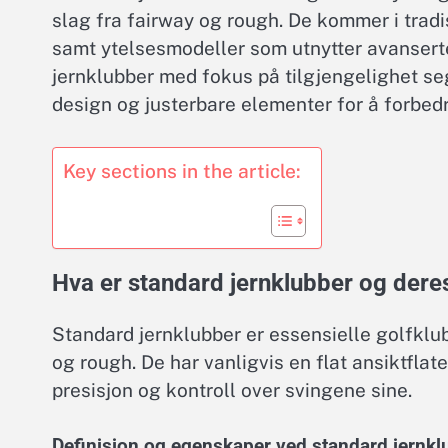
slag fra fairway og rough. De kommer i trad
samt ytelsesmodeller som utnytter avanserte m
jernklubber med fokus på tilgjengelighet se
design og justerbare elementer for å forbed
Key sections in the article:
Hva er standard jernklubber og dere
Standard jernklubber er essensielle golfklub
og rough. De har vanligvis en flat ansiktflat
presisjon og kontroll over svingene sine.
Definisjon og egenskaper ved standard jernkl