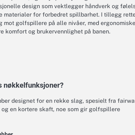
isjonelle design som vektlegger håndverk og følel
aterialer for forbedret spillbarhet. I tillegg rett
g mot golfspillere på alle nivåer, med ergonomisk
re komfort og brukervennlighet på banen.
s nøkkelfunksjoner?
ber designet for en rekke slag, spesielt fra fairw
e og en kortere skaft, noe som gir golfspillere
ubber