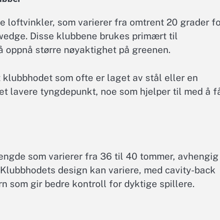
 loftvinkler, som varierer fra omtrent 20 grader f
g wedge. Disse klubbene brukes primært til
å oppnå større nøyaktighet på greenen.
klubbhodet som ofte er laget av stål eller en
 et lavere tyngdepunkt, noe som hjelper til med å f
lengde som varierer fra 36 til 40 tommer, avhengig
 Klubbhodets design kan variere, med cavity-back
rn som gir bedre kontroll for dyktige spillere.