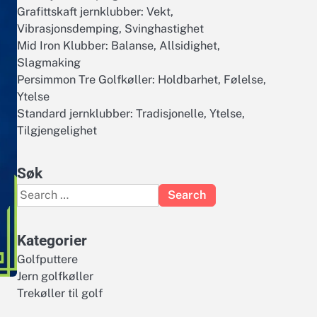
Grafittskaft jernklubber: Vekt,
Vibrasjonsdemping, Svinghastighet
Mid Iron Klubber: Balanse, Allsidighet,
Slagmaking
Persimmon Tre Golfkøller: Holdbarhet, Følelse,
Ytelse
Standard jernklubber: Tradisjonelle, Ytelse,
Tilgjengelighet
Søk
Search
for:
Kategorier
Golfputtere
Jern golfkøller
Trekøller til golf