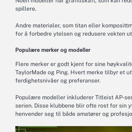
Noen modeller har grafittskaft, som kan red
spillere.
Andre materialer, som titan eller komposittm
for å forbedre ytelsen og redusere vekten ut
Populære merker og modeller
Flere merker er godt kjent for sine høykvali
TaylorMade og Ping. Hvert merke tilbyr et ut
ferdighetsnivåer og preferanser.
Populære modeller inkluderer Titleist AP-se
serien. Disse klubbene blir ofte rost for sin 
henvender seg til både amatører og profesjon